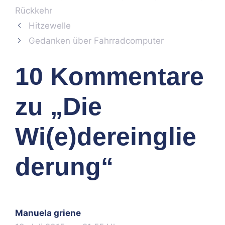
Rückkehr
Hitzewelle
Gedanken über Fahrradcomputer
10 Kommentare
zu „Die
Wi(e)dereinglie
derung“
Manuela griene