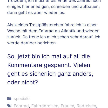
Trotzdem, ich möchte bis Ende des Jahres noch
einiges hier erledigen, schreiben und aufbauen,
dann geht es aber wieder los.
Als kleines Trostpflästerchen fahre ich in einer
Woche mit dem Fahrrad an Atlantik und wieder
zurück. Da freue ich mich schon sehr darauf. Ich
werde darüber berichten.
So, jetzt bin ich mal auf all die
Kommentare gespannt. Vielen
geht es sicherlich ganz anders,
oder nicht?
Kategorien
specials
Schlagwörter
Fahrrad
,
Fahrradreisen
,
Frauen
,
Radreisen
,