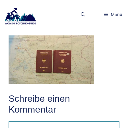
Zum
Inhalt
Reisepass
Menü
springen
Schreibe einen
Kommentar
Kommentar