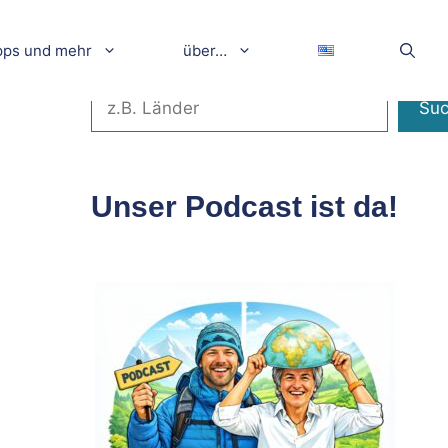
pps und mehr
über…
Suchen
Su
Unser Podcast ist da!