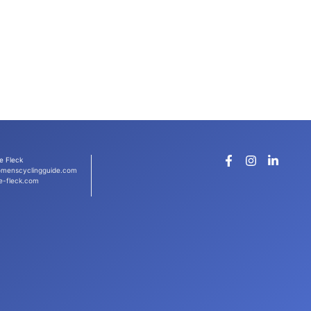
e Fleck
menscyclingguide.com
e-fleck.com