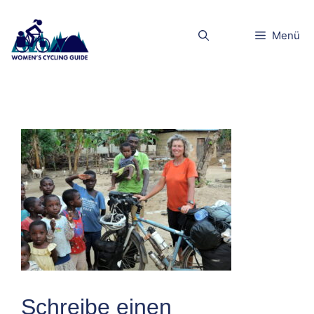
Zum
Inhalt
30_DSCN487
Menü
springen
1
Schreibe einen