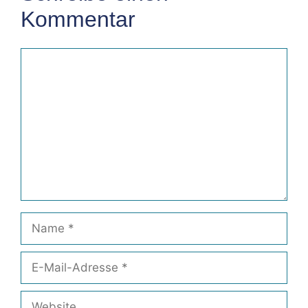
Kommentar
Kommentar
Name
E-
Mail-
Adresse
Website