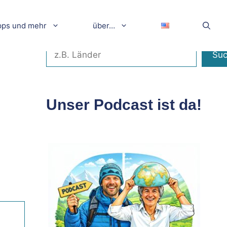
pps und mehr
über…
Suchen
Su
Unser Podcast ist da!