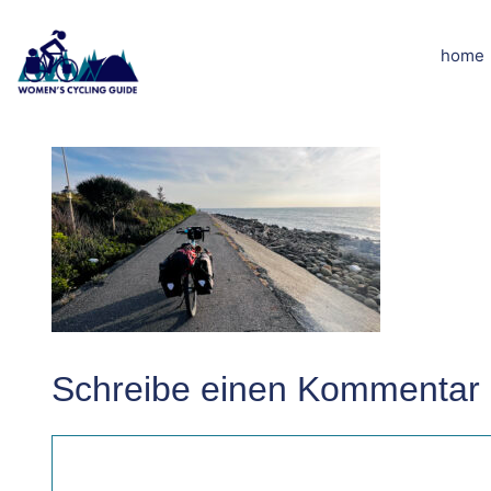
Zum
Inhalt
home
IMG_3341
springen
Schreibe einen Kommentar
Kommentar