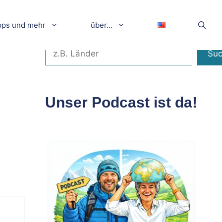
pps und mehr
über…
Suchen
Su
Unser Podcast ist da!