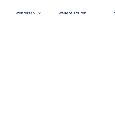
Weltreisen
Weitere Touren
Ti
310kl