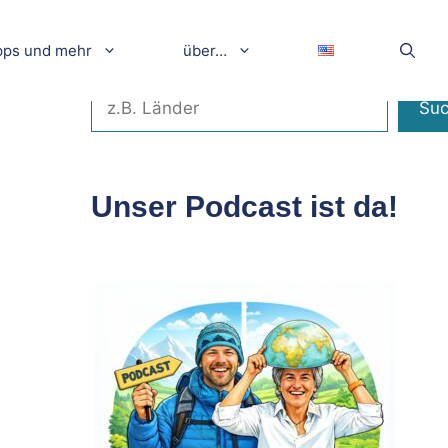
pps und mehr
über…
Suchen
Su
Unser Podcast ist da!