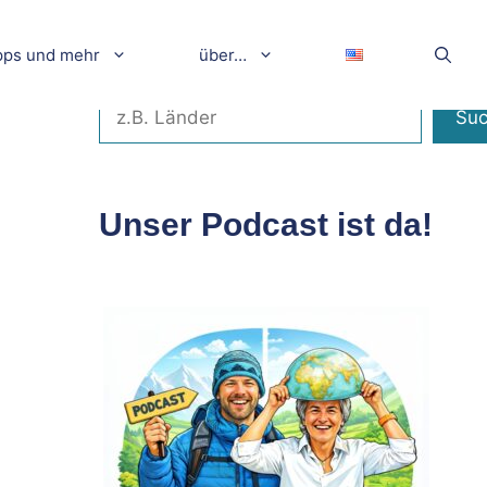
pps und mehr
über…
Suchen
Su
Unser Podcast ist da!