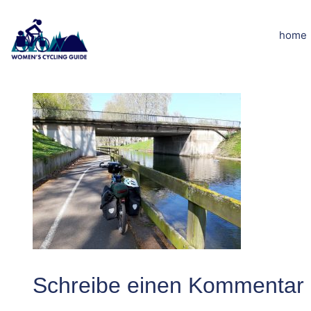
Zum
Inhalt
home
20190419_145
springen
Schreibe einen Kommentar