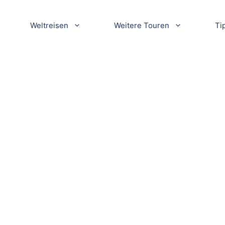
Weltreisen
Weitere Touren
Ti
010kl