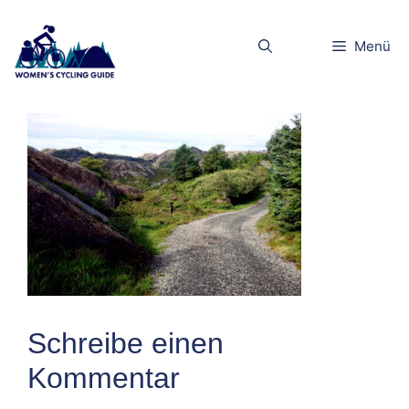
Zum
Inhalt
DSC01236
Menü
springen
Schreibe einen
Kommentar