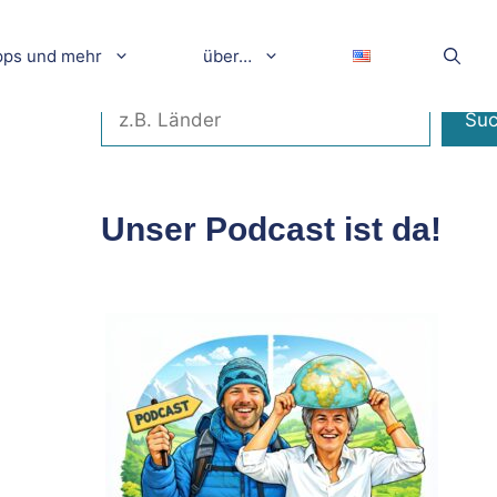
pps und mehr
über…
Suchen
Su
Unser Podcast ist da!