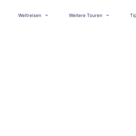
Weltreisen
Weitere Touren
Ti
5-00524K