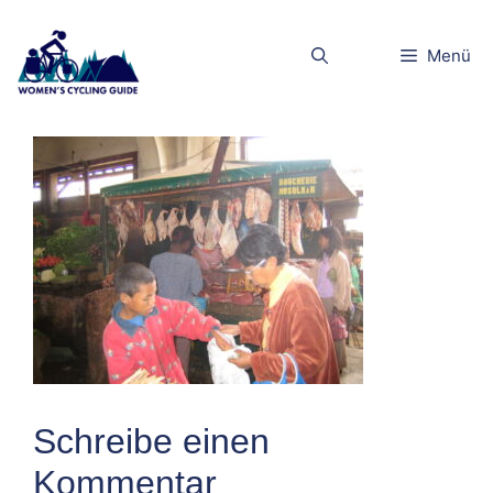
Zum
Inhalt
IMG_0650
Menü
springen
Schreibe einen
Kommentar