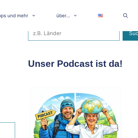
pps und mehr
über…
Suchen
Su
Unser Podcast ist da!