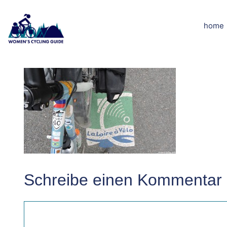
Zum
Inhalt
home
DSCN2477
springen
Schreibe einen Kommentar
Kommentar