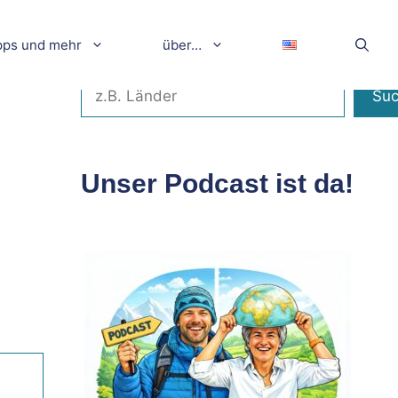
pps und mehr
über…
Suchen
Su
Unser Podcast ist da!