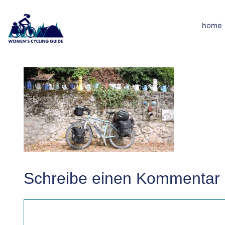
Zum
Inhalt
home
DSCN2461
springen
Schreibe einen Kommentar
Kommentar