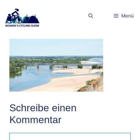
Zum
Inhalt
DSCN2411
Menü
springen
Schreibe einen
Kommentar
Kommentar