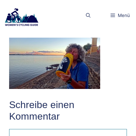
Zum
Inhalt
Friseur6
Menü
springen
Schreibe einen
Kommentar
Kommentar