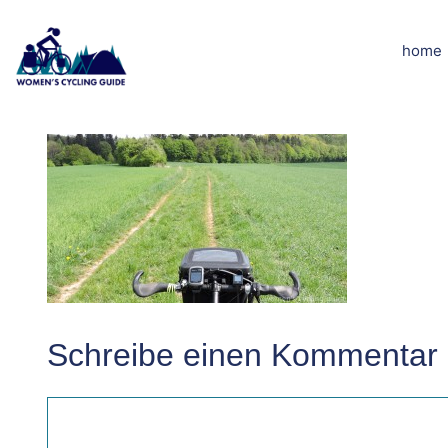
Zum
Inhalt
home
13DSCN1760 
springen
Schreibe einen Kommentar
Kommentar