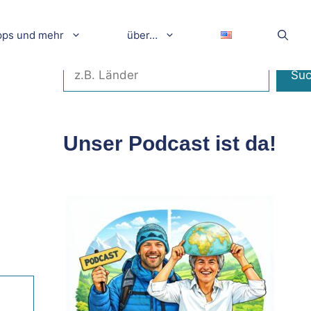
pps und mehr
über…
Suchen
Su
Unser Podcast ist da!