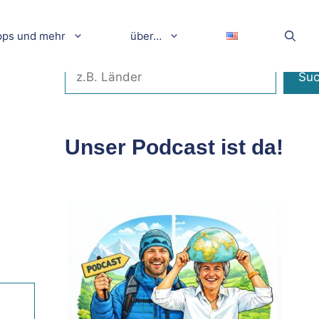
pps und mehr
über…
Suchen
Su
Unser Podcast ist da!