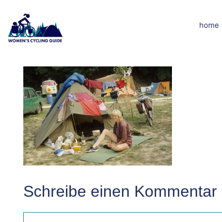
Zum
Inhalt
home
IMG002
springen
Schreibe einen Kommentar
Kommentar