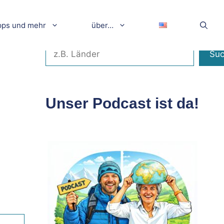
pps und mehr
über…
Suchen
Su
Unser Podcast ist da!