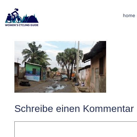
Zum
Inhalt
home
dscn5056klei
springen
Schreibe einen Kommentar
Kommentar