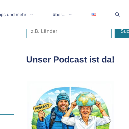
pps und mehr
über…
Suchen
Su
Unser Podcast ist da!