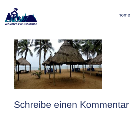
Zum
Inhalt
home
dscn5049klei
springen
Schreibe einen Kommentar
Kommentar