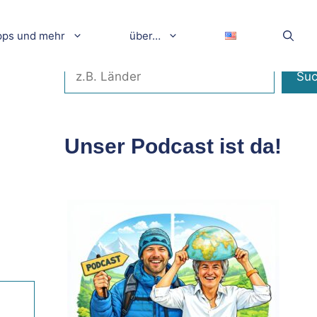
pps und mehr
über…
Suchen
Su
Unser Podcast ist da!