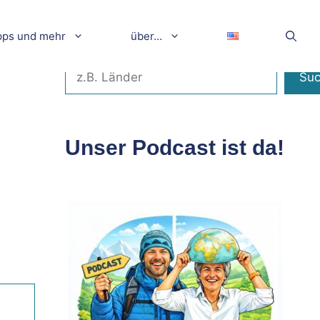
pps und mehr
über…
Suchen
Su
Unser Podcast ist da!