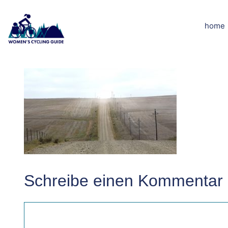
Zum
Inhalt
home
DSCN7298kle
springen
Schreibe einen Kommentar
Kommentar