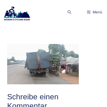
Zum
Inhalt
dscn5098klei
Menü
springen
n
Schreibe einen
Kommentar