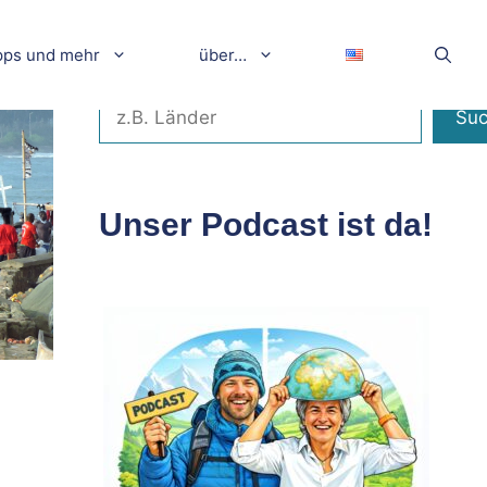
pps und mehr
über…
Suchen
Su
Unser Podcast ist da!