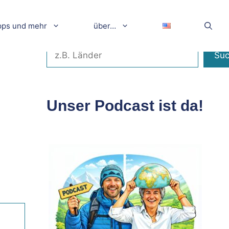
pps und mehr
über…
Suchen
Su
Unser Podcast ist da!