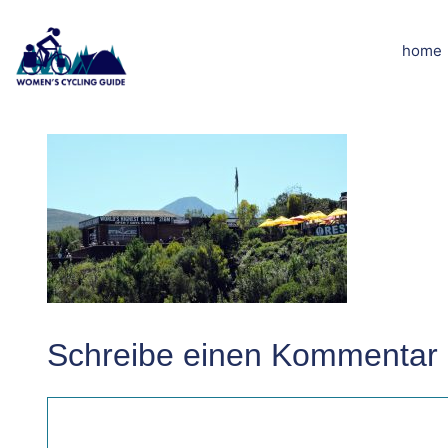
Zum
Inhalt
home
DSCN7431kle
springen
Schreibe einen Kommentar
Kommentar