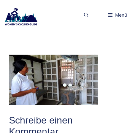
Zum
Inhalt
dscn5244klei
Menü
springen
n
Schreibe einen
Kommentar