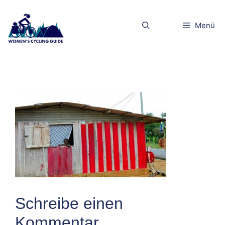
Zum
Inhalt
dscn5194klei
Menü
springen
n
Schreibe einen
Kommentar