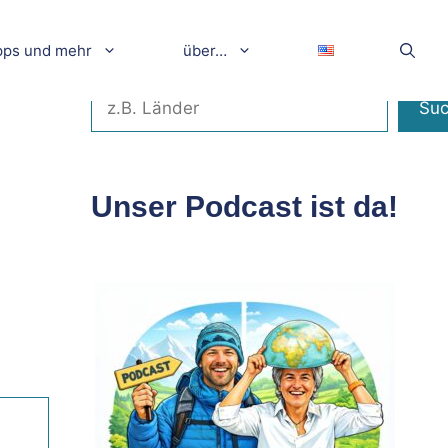
pps und mehr
über…
Suchen
Su
Unser Podcast ist da!