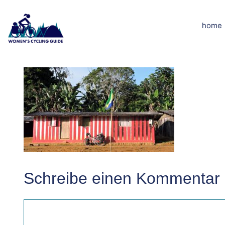
Zum
Inhalt
home
dscn5185klei
springen
Schreibe einen Kommentar
Kommentar