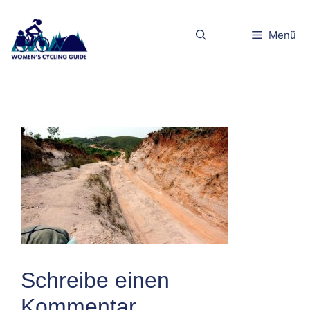
Zum
Inhalt
dscn5402klei
Menü
springen
n
Schreibe einen
Kommentar