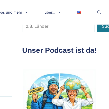
pps und mehr
über…
Suchen
Su
Unser Podcast ist da!