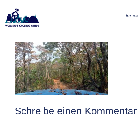
Zum
Inhalt
home
DSCN5557kle
springen
Schreibe einen Kommentar
Kommentar