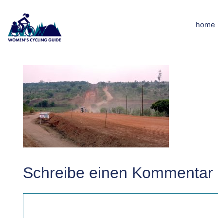
Zum
Inhalt
home
DSCN5505kle
springen
Schreibe einen Kommentar
Kommentar