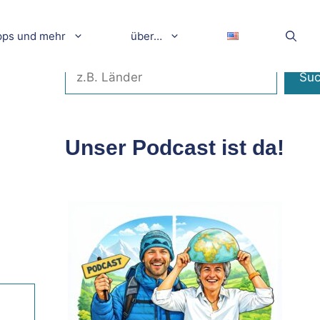
pps und mehr
über…
Suchen
Su
Unser Podcast ist da!