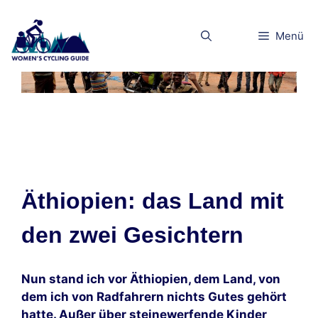
Zum
Inhalt
Menü
springen
Äthiopien 1
Äthiopien: das Land mit
den zwei Gesichtern
Nun stand ich vor Äthiopien, dem Land, von
dem ich von Radfahrern nichts Gutes gehört
hatte. Außer über steinewerfende Kinder