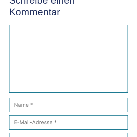
Schreibe einen
Kommentar
Kommentar
Name
E-
Mail-
Adresse
Website