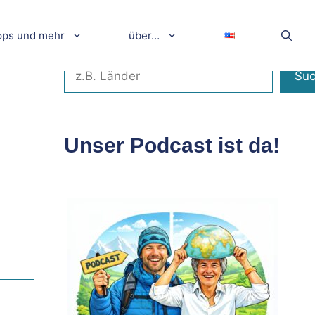
pps und mehr
über…
Suchen
Su
Unser Podcast ist da!