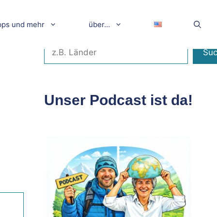
pps und mehr
über…
Suchen
Su
Unser Podcast ist da!