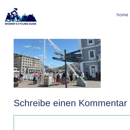
Zum
Inhalt
home
DSCN7138kle
springen
Schreibe einen Kommentar
Kommentar