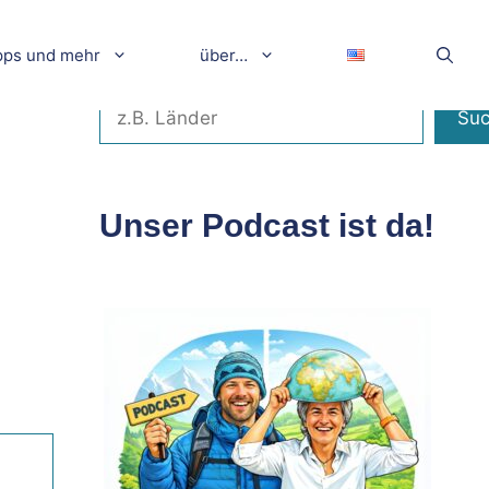
pps und mehr
über…
Suchen
Su
Unser Podcast ist da!