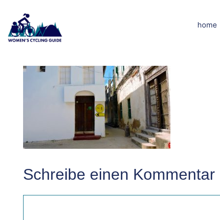
Zum
Inhalt
home
DSCN8489kle
springen
Schreibe einen Kommentar
Kommentar