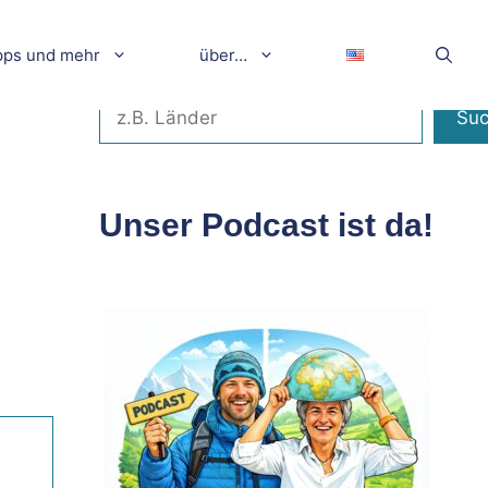
pps und mehr
über…
Suchen
Su
Unser Podcast ist da!