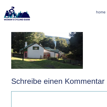
Zum
Inhalt
home
DSCN7546kle
springen
Schreibe einen Kommentar
Kommentar