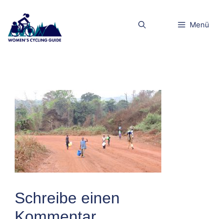
Zum
Inhalt
dscn5302klei
Menü
springen
n
Schreibe einen
Kommentar